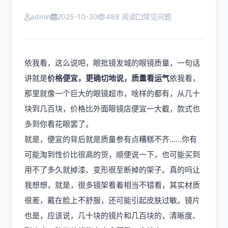
admin
2025-10-30
488 阅读
常见问题
依我看，这么说吧，眼批镜发城的眼镜质量，一句话
讲就是
价格便宜，更确切地说，质量看运气
依我看，
那里就像一个巨大的眼镜超市，啥样的都有，从几十
块到几百块，价格比外面眼镜店便宜一大截，款式也
多到你看花眼罢了。
就是，便宜的背后就是质量参有点糟糕不齐......你有
可能淘到性价比很高的货，顺便说一下，也可能买到
用不了多久就掉漆、变形很至断掉的架子。真的吗让
我想想，就是，很多镜架看着相当不错看，其实材质
很差，戴在脸上不舒服，还可能引起皮肤过敏。镜片
也是，应该说，几十块的镜片和几百块的，清晰度、