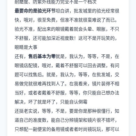
耐磨度、防紫外线能力完全不是一个档次
最要命的是验光环节
坦白讲，批发城里的验光经常很
快，哦对，很至免费，但准不准就很蛮难说了而已。
验光不准，配出来的眼镜戴着就会头晕、眼胀，不只
不舒服，还可能加深近视度数！这可不是开玩笑的，
眼睛是大事
还有，
售后基本为零
就是，我认为，等等，不是，在
眼镜店配镜，哦对，戴着不舒服可以回去调整，有问
题可以找售后。就是，我认为，等等，在批发城，交
易做完就很难再找到人了。在我看来，镜片装得不相
当好，或者者戴着不舒服，等等，你只能自己想办法
解决，坏了就是坏了，只能自认倒霉
还挺老实说，等等，不是，要是你是那种很懂行，知
道自己的准度数，能自己分辨镜架和镜片很不错坏，
只想配一副便宜的备用镜或者者时尚镜玩玩，那可以