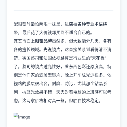
配眼镜时最怕两眼一抹黑，进店被各种专业术语绕
晕，最后花了大价钱却买到不适合自己的。
其实市面上
眼镜品牌
虽然多，但大致能分几类，各有
各的擅长领域。先说镜片，这直接关系到看得清不清
楚。德国蔡司和法国依视路算是行业里的“天花板”
了。蔡司的镜片透光性好，看东西色彩还原度高，特
别是他们家的驾驶型镜片，晚上开车眩光少很多。依
视路的膜层很出名，耐磨、防污，尤其那个钻晶系
列，抗蓝光效果不错，天天对着电脑的上班族可以考
虑。这两家价格相对高一些，但胜在技术稳定。