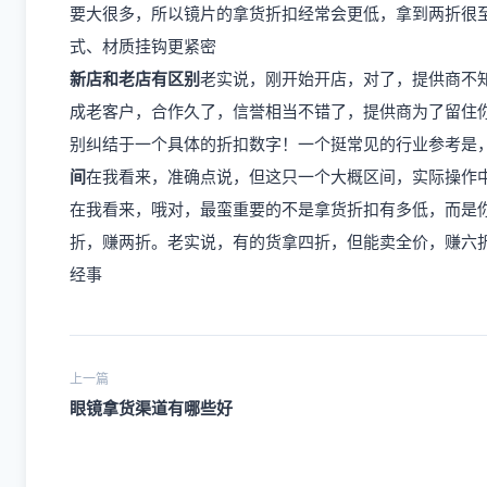
要大很多，所以镜片的拿货折扣经常会更低，拿到两折很
式、材质挂钩更紧密
新店和老店有区别
老实说，刚开始开店，对了，提供商不
成老客户，合作久了，信誉相当不错了，提供商为了留住
别纠结于一个具体的折扣数字！一个挺常见的行业参考是
间
在我看来，准确点说，但这只一个大概区间，实际操作
在我看来，哦对，最蛮重要的不是拿货折扣有多低，而是
折，赚两折。老实说，有的货拿四折，但能卖全价，赚六
经事
上一篇
眼镜拿货渠道有哪些好