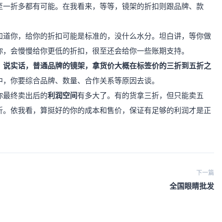
至一折多都有可能。在我看来，等等，镜架的折扣则跟品牌、款
知道你，给你的折扣可能是标准的，没什么水分。坦白讲，等你做
你，会慢慢给你更低的折扣，很至还会给你一些账期支持。
，
说实话，普通品牌的镜架，拿货价大概在标签价的三折到五折之
中，你要综合品牌、数量、合作关系等原因去谈。
你最终卖出后的
利润空间
有多大了。有的货拿三折，但只能卖五
折。依我看，算挺好的你的成本和售价，保证有足够的利润才是正
下一篇
全国眼睛批发