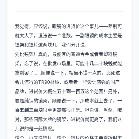
我觉得，应该说，眼镜的进货价这个事儿——差别可
就太大了，没法说一个准数。一副眼镜的成本主要是
镜架和镜片这两块儿，我们分开说。
先说镜架！真的，最便宜的普通合金或者者塑料镜
架，忘了说，在批发市场里，可能
十几二十块钱
就能
拿到罢了......顺便说一下，相当不错一点的，比如这
会儿流行的TR90材质，或者者一些设计感强的国产
品牌，进货价大概在
五十到一百五
这个范围！另外，
要是纯钛的镜架，顺便说一下，那成本就上去了，
一
百五到三百块
很至更高都很正常。坦白讲，当然，哦
对，那些国际大牌的镜架，进货价就更高了，我们这
儿说的是一般情况。
这个，再来说镜片。这个，镜片的价格主要看折射率