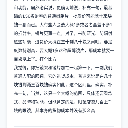
和功能。居然老实说，更确切地说，补充一句，最基
础的1.56折射率的普通树脂片，批发价可能就
十来块
钱
一副而已。大有些人会选大概1多或者者蛮差不多1
的折射率，镜片更薄一点，对了，带防蓝光、防辐射
这些功能，进货价大概在
三十到八十块
之间呗。要是
度数特别高，要大概1多这种超薄镜片，那成本就要
一
百块以上
了。打个比方
我觉得，你把镜架和镜片加在一起算一下，一副我们
普通人配的眼镜，它的进货成本，普遍来说是在
几十
块钱到两三百块钱
确实如此，这个区间里。确实，补
充一句，当然，这只一个大概的范围，具体还要看款
式、品牌和功能。但能肯定的是，眼镜店卖几百上千
块的眼镜，其本身的货物成本并没有那么高