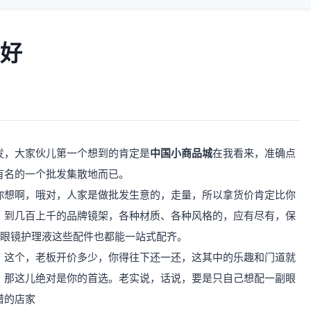
好
发，大家伙儿第一个想到的肯定是
中国小商品城
在我看来，准确点
有名的一个批发集散地而已。
你想啊，哦对，人家是做批发生意的，走量，所以拿货价肯定比你
，到几百上千的品牌镜架，各种材质、各种风格的，应有尽有，保
隐形眼镜护理液这些配件也都能一站式配齐。
。这个，老板开价多少，你得往下还一还，这其中的乐趣和门道就
，那这儿绝对是你的首选。老实说，话说，要是只自己想配一副眼
谱的店家