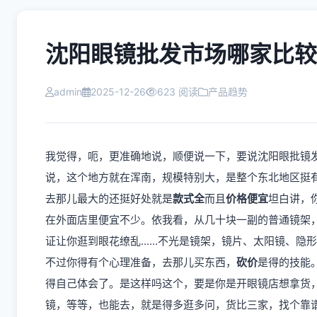
沈阳眼镜批发市场哪家比较
admin
2025-12-26
623 阅读
产品趋势
我觉得，呃，更准确地说，顺便说一下，要说沈阳眼批镜
说，这个地方就在浑南，规模特别大，是整个东北地区挺
去那儿最大的还挺好处就是
款式全
而且
价格便宜
坦白讲，
在外面店里便宜不少。依我看，从几十块一副的普通镜架
证让你逛到眼花缭乱......不光是镜架，镜片、太阳镜、
不过你得有个心理准备，去那儿买东西，
砍价
是得的技能
得自己体会了。是这样吗这个，要是你是开眼镜店想拿货
镜，等等，也能去，就是得多逛多问，货比三家，找个靠