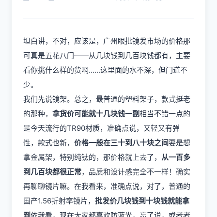
坦白讲，不对，应该是，广州眼批镜发市场的价格那
可真是五花八门——从几块钱到几百块钱都有，主要
看你挑什么样的货啊......这里面的水不深，但门道不
少。
我们先说镜架。总之，最普通的塑料架子，款式挺老
的那种，
拿货价可能就十几块钱一副
相当不错一点的
是今天流行的TR90材质，准确点说，又轻又有弹
性，款式也新，
价格一般在三十到八十块之间
要是想
拿金属架，特别纯钛的，那价格就上去了，
从一百多
到几百块都很正常
，品质和设计感完全不一样！确实
再聊聊镜片嘛。在我看来，准确点说，对了，普通的
国产1.56折射率镜片，
批发价几块钱到十块钱就能拿
到
依我看，现在大家都喜欢防蓝光，忘了说，或者者