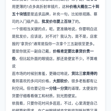
用更薄的1点多高折射率镜片，这种
价格大概在二十到
五十块钱
要是追求品牌，补充一句，比如依视路、蔡
司的入门级产品，
批发价也要上百块
了的。
一个很相当关键的点，呃，更准确地说，你要明白这
是批发价，应该说，对不对？我认为，是不是，店家
报的“拿货价”通常是指你一次拿个三五副很至更多。
要是你就买一副自己戴，
价格肯定要比拿货价贵一
些
，但比起外面的眼镜店，那还是便宜不少。不算难
说
逛市场的时候别害羞，更确切地说，
货比三家是得的
看到喜欢的多问问价格，
大胆砍价
，很多老板都有让
利空间。但也要记住
一分钱一分货
的道理，太便宜的
货要仔细看看做工和材质，别光图便宜。
依我看，只要你花时间多逛逛，不过，心里清楚自己
的预算和需求，在广州眼镜城肯定能找到既划算又满