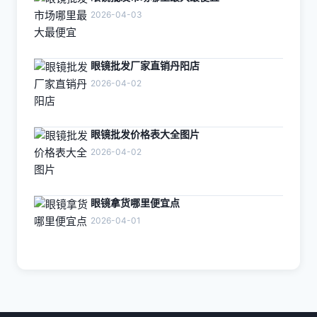
2026-04-03
眼镜批发厂家直销丹阳店
2026-04-02
眼镜批发价格表大全图片
2026-04-02
眼镜拿货哪里便宜点
2026-04-01