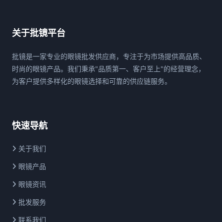
关于批镜平台
批镜是一家专业的眼镜批发供应商，专注于为市场提供高品质、
时尚的眼镜产品。我们秉承"品质第一、客户至上"的经营理念，
为客户提供多样化的眼镜选择和可靠的供应链服务。
快速导航
关于我们
眼镜产品
眼镜资讯
批发服务
联系我们