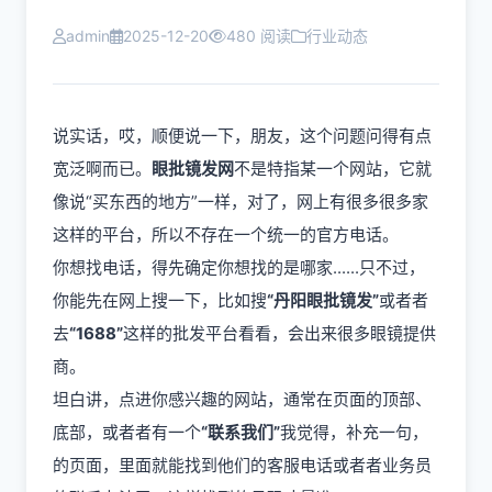
admin
2025-12-20
480 阅读
行业动态
说实话，哎，顺便说一下，朋友，这个问题问得有点
宽泛啊而已。
眼批镜发网
不是特指某一个网站，它就
像说“买东西的地方”一样，对了，网上有很多很多家
这样的平台，所以不存在一个统一的官方电话。
你想找电话，得先确定你想找的是哪家......只不过，
你能先在网上搜一下，比如搜
“丹阳眼批镜发”
或者者
去
“1688”
这样的批发平台看看，会出来很多眼镜提供
商。
坦白讲，点进你感兴趣的网站，通常在页面的顶部、
底部，或者者有一个
“联系我们”
我觉得，补充一句，
的页面，里面就能找到他们的客服电话或者者业务员