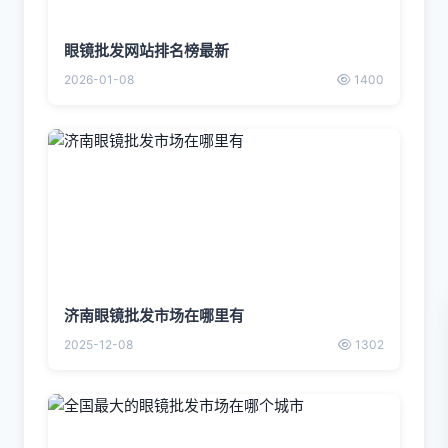
眼镜批发网站排名榜最新
2026-01-08
1400
济南眼镜批发市场在哪里有
2025-12-08
1302