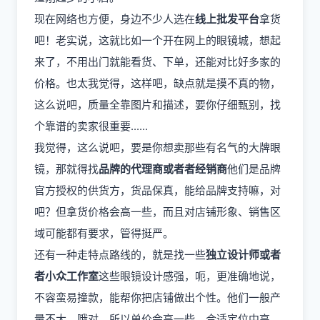
现在网络也方便，身边不少人选在
线上批发平台
拿货
吧！老实说，这就比如一个开在网上的眼镜城，想起
来了，不用出门就能看货、下单，还能对比好多家的
价格。也太我觉得，这样吧，缺点就是摸不真的物，
这么说吧，质量全靠图片和描述，要你仔细甄别，找
个靠谱的卖家很重要......
我觉得，这么说吧，要是你想卖那些有名气的大牌眼
镜，那就得找
品牌的代理商或者者经销商
他们是品牌
官方授权的供货方，货品保真，能给品牌支持嘛，对
吧？但拿货价格会高一些，而且对店铺形象、销售区
域可能都有要求，管得挺严。
还有一种走特点路线的，就是找一些
独立设计师或者
者小众工作室
这些眼镜设计感强，呃，更准确地说，
不容蛮易撞款，能帮你把店铺做出个性。他们一般产
量不大，哦对，所以单价会高一些，合适定位中高