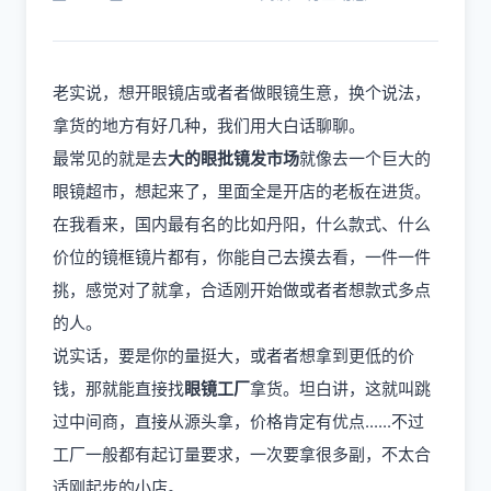
老实说，想开眼镜店或者者做眼镜生意，换个说法，
拿货的地方有好几种，我们用大白话聊聊。
最常见的就是去
大的眼批镜发市场
就像去一个巨大的
眼镜超市，想起来了，里面全是开店的老板在进货。
在我看来，国内最有名的比如丹阳，什么款式、什么
价位的镜框镜片都有，你能自己去摸去看，一件一件
挑，感觉对了就拿，合适刚开始做或者者想款式多点
的人。
说实话，要是你的量挺大，或者者想拿到更低的价
钱，那就能直接找
眼镜工厂
拿货。坦白讲，这就叫跳
过中间商，直接从源头拿，价格肯定有优点......不过
工厂一般都有起订量要求，一次要拿很多副，不太合
适刚起步的小店。