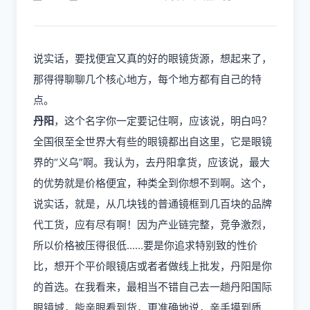
说实话，要找便宜又真的好的
眼镜货源
，想起来了，
那得得聊聊几个核心地方，每个地方都有自己的特
点。
丹阳
，这个名字你一定要记住啊，应该说，明白吗？
全国很至全世界大有些的眼镜都出自这里，它是眼镜
界的“义乌”啊。我认为，去丹阳拿货，应该说，最大
的优势就是价格便宜，种类全到你想不到啊。这个，
说实话，就是，从几块钱的普通镜框到几百块的品牌
代工货，应有尽有啊！因为产业链完整，竞争激烈，
所以价格被压得很低......要是你追求特别致的性价
比，想开个平价眼镜店或者者做线上批发，丹阳是你
的首选。在我看来，最相当不错自己去一趟丹阳国际
眼镜城，能亲眼看到货，更准确地说，亲手摸到质