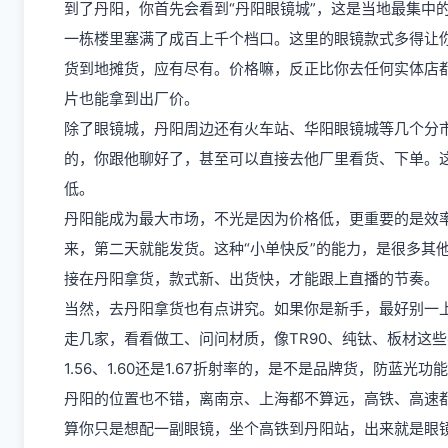
到了丹阳，你首先会看到“丹阳眼镜城”，这是当地最集中
一栋楼里塞满了成百上千个档口。这里的眼镜款式多得让
货到地摊货，应有尽有。价格嘛，反正比你去任何实体店
片也能拿到出厂价。
除了眼镜城，丹阳周边还有火车站、华阳眼镜城等几个分
的，你跟他聊好了，甚至可以直接去他厂里看货、下单。
低。
丹阳能成为最大市场，不光是因为价格低，更重要的是效
来，第二天就能发货。这种“小单快反”的能力，是很多其
接在丹阳拿货，款式新、出货快，才能跟上直播的节奏。
当然，去丹阳拿货也有点讲究。如果你是新手，最好别一
走几家，看看做工、问问材质，像TR90、纯钛、板材这
1.56、1.60还是1.67折射率的，是不是品牌货，防
丹阳的位置也不错，离南京、上海都不算远，高铁、高速
算你只是想配一副眼镜，坐个高铁到丹阳站，出来就是眼