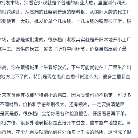
的批发市场。别看它外观就是个普通的商业大厦，里面别有洞天，
你眼花缭乱，从高端的钛架到普通的塑料框，从国际大牌的代工厂
都要便宜一大截，批发价拿个几块钱、十几块钱的镜架很正常，镜
市场，也都是做批发的。很多档口老板其实就是丹阳本地开小工厂
这种工厂直供的模式，省去了所有中间环节，价格自然压到了最
率高。你在眼镜城里上午看好款式，下午可能就能在工厂里生产出
他地方比不了的。特别是现在电商直播带货这么火，很多主播都直
上来就贪便宜找那些特别小的档口，因为质量可能不稳定。可以多
些不同材质，价格和手感差别很大。还有镜片，一定要搞清楚是
蓝光功能是真是假。很多档口会给你看各种检测报告，仔细看看再下单。
都很方便。很多外地老板都是直接开车过去，整车整车地拉货。就
镜市场，花个几百块就能配到在外面卖上千块的品质，这也成了很